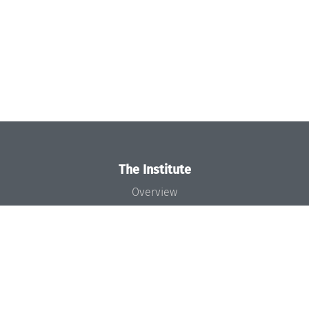
The Institute
Overview
News
Concept and Organization
Team
Bodies and Boards
Funding and Financing
Projects