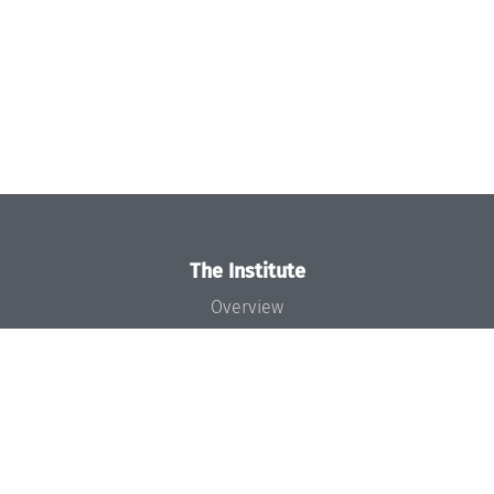
The Institute
Overview
News
Concept and Organization
Team
Bodies and Boards
Funding and Financing
Projects