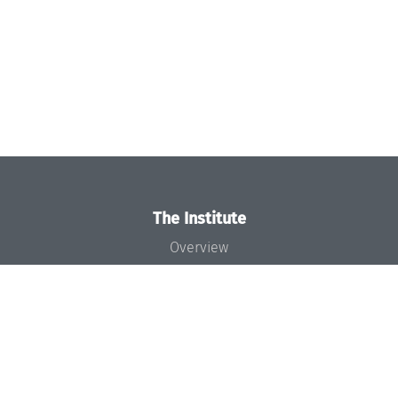
The Institute
Overview
News
Concept and Organization
Team
Bodies and Boards
Funding and Financing
Projects