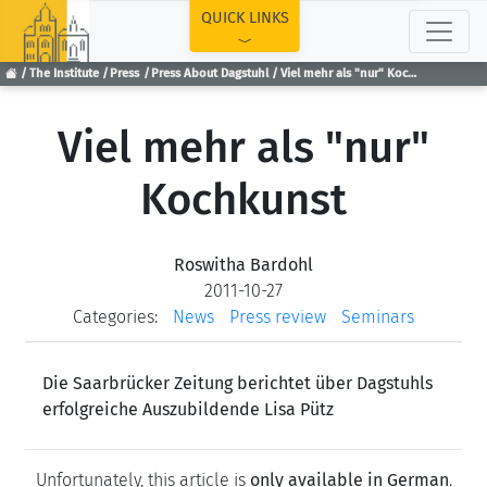
TOP
QUICK LINKS
The Institute
Press
Press About Dagstuhl
Viel mehr als "nur" Kochkunst
Viel mehr als "nur"
Kochkunst
Roswitha Bardohl
2011-10-27
Categories:
News
Press review
Seminars
Die Saarbrücker Zeitung berichtet über Dagstuhls
erfolgreiche Auszubildende Lisa Pütz
Unfortunately, this article is
only available in German
.