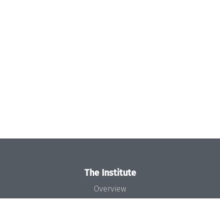
The Institute
Overview
News
Concept and Organization