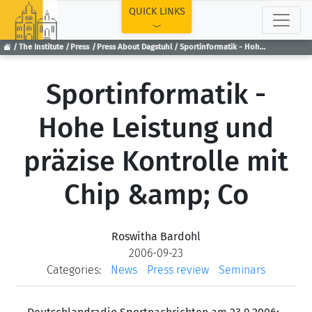
TOP
QUICK LINKS
The Institute
Press
Press About Dagstuhl
Sportinformatik - Hohe Leistung und präzise Kontrolle mit Chip &amp; Co
Sportinformatik -
Hohe Leistung und
präzise Kontrolle mit
Chip &amp; Co
Roswitha Bardohl
2006-09-23
Categories:
News
Press review
Seminars