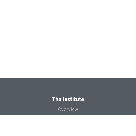
The Institute
Overview
News
Concept and Organization
Team