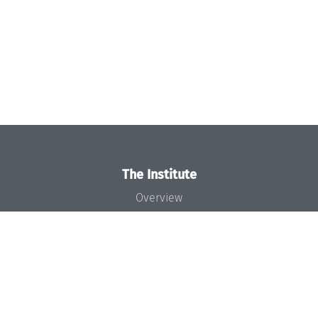
The Institute
Overview
News
Concept and Organization
Team
Bodies and Boards
Funding and Financing
Projects