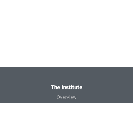
The Institute
Overview
News
Concept and Organization
Team
Bodies and Boards