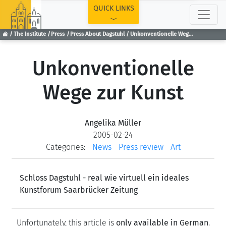
TOP
QUICK LINKS
The Institute
Press
Press About Dagstuhl
Unkonventionelle Wege zur Kunst
Unkonventionelle
Wege zur Kunst
Angelika Müller
2005-02-24
Categories:
News
Press review
Art
Schloss Dagstuhl - real wie virtuell ein ideales
Kunstforum Saarbrücker Zeitung
Unfortunately, this article is
only available in German
.