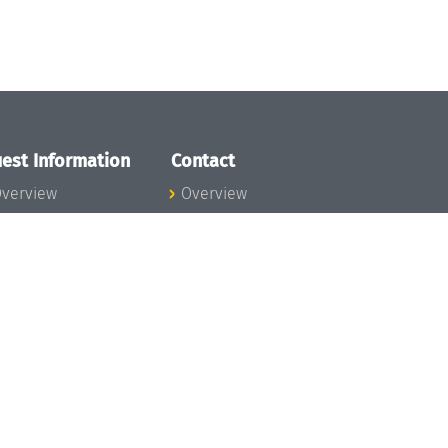
est Information
Contact
verview
Overview
lanning your visit
ow to get to
chloss Dagstuhl
nfection prevention
easures
xpenses
hildcare
ibrary
rt