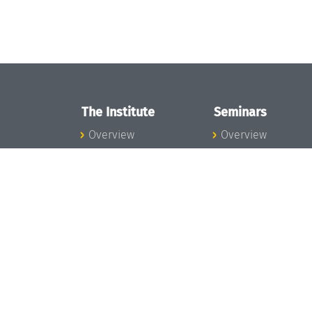
The Institute
Seminars
Overview
Overview
News
Seminar Calendar
Concept and
Seminar News
Organization
Seminar Team
Team
Dagstuhl Seminar
Bodies and Boards
Dagstuhl
Funding and
Perspectives
Financing
GI-Dagstuhl
Projects
Seminars
Press
Summer Schools