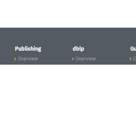
Publishing
dblp
Gu
Overview
Overview
O
To the Publications
To dblp.org
P
Publishing News
dblp News
H
Publishing Team
dblp Team
S
I
s
All Series
dblp Steering
m
LIPIcs
Committee
E
OASIcs
dblp Ethics
C
LITES
Donate to dblp
L
TGDK
A
Dagstuhl Reports