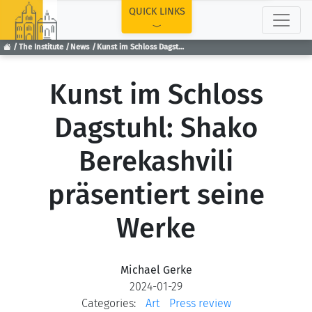
TOP
QUICK LINKS
The Institute
News
Kunst im Schloss Dagstuhl: Shako Berekashvili präsentiert seine Werke
Kunst im Schloss
Dagstuhl: Shako
Berekashvili
präsentiert seine
Werke
Michael Gerke
2024-01-29
Categories:
Art
Press review