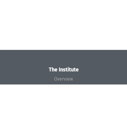
The Institute
Overview
News
Concept and Organization
Team
Bodies and Boards
Funding and Financing
Projects