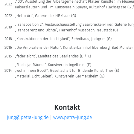
„100“, Ausstellung der Arbeitsgemeinschaft Pfälzer Künstler, im Museu
2022
Kaiserslautern und im Kunstverein Speyer, Kulturhof Flachsgasse (G /
2022
„Hello Art“, Galerie der HBKsaar (G)
„Transposition 2“, Austauschausstellung Saarbrücken-Trier, Galerie Jung
2019
„Transparenz und Dichte“, Herrenhof Mussbach, Neustadt (G)
2018
„Konstruktionen der Leichtigkeit“, Zehnthaus, Jockgrim (G)
2016
„Die Ambivalenz der Natur“, Künstlerbahnhof Ebernburg, Bad Münster 
2015
„federleicht“, Landtag des Saarlandes (E / K)
„Flüchtige Räume“, Kunstverein Ingelheim (E)
2014
„wohin mein Boot?“, Gesellschaft für Bildende Kunst, Trier (E)
„Material Licht Seiten“, Kunstverein Germersheim (G)
Kontakt
jung@petra-jung.de
|
www.petra-jung.de