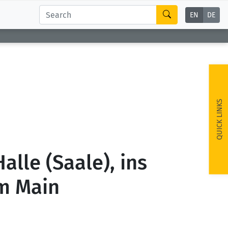
EN
DE
QUICK LINKS
lle (Saale), ins
m Main