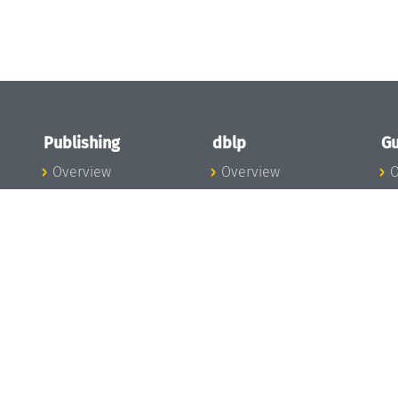
Publishing
dblp
Gu
Overview
Overview
O
To the Publications
To dblp.org
P
Publishing News
dblp News
H
Publishing Team
dblp Team
S
I
s
All Series
dblp Steering
m
LIPIcs
Committee
E
OASIcs
dblp Ethics
C
LITES
Donate to dblp
L
TGDK
A
Dagstuhl Reports