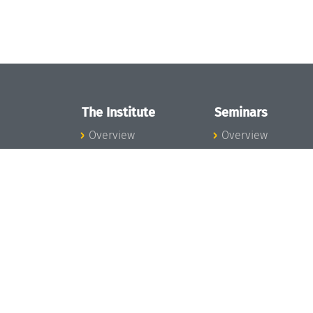
The Institute
Seminars
Overview
Overview
News
Seminar Calendar
Concept and
Seminar News
Organization
Seminar Team
Team
Dagstuhl Seminar
Bodies and Boards
Dagstuhl
Funding and
Perspectives
Financing
GI-Dagstuhl
Projects
Seminars
Press
Summer Schools