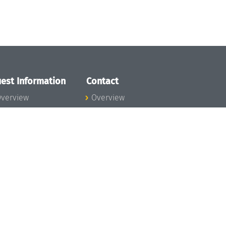
est Information
Contact
verview
Overview
lanning your visit
ow to get to
chloss Dagstuhl
nfection prevention
easures
xpenses
hildcare
ibrary
rt