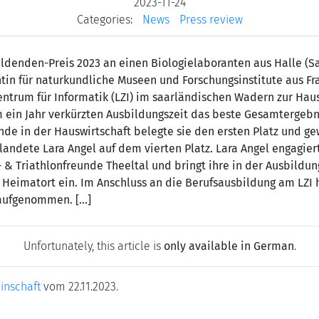
2023-11-24
Categories:
News
Press review
ldenden-Preis 2023 an einen Biologiela­boranten aus Halle (S
in für naturkundliche Museen und Forschungsinstitute aus Fran
entrum für Informatik (LZI) im saarländischen Wadern zur Hausw
 um ein Jahr verkürzten Ausbildungszeit das beste Gesamtergeb
de in der Hauswirt­schaft belegte sie den ersten Platz und g
landete Lara Angel auf dem vierten Platz. Lara Angel engagiert
f- & Triathlonfreunde Theeltal und bringt ihre in der Ausbild
 Heimatort ein. Im Anschluss an die Berufsausbildung am LZI 
ufgenommen. [...]
Unfortunately, this article is
only available in German
.
inschaft
vom 22.11.2023.