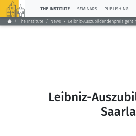
TOP
THE INSTITUTE
SEMINARS
PUBLISHING
The Institute
News
Leibniz-Auszubildendenpreis geht 
Leibniz-Auszubi
Saarl