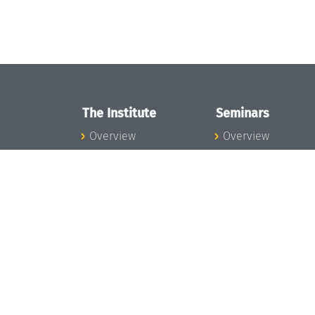
The Institute
Seminars
Overview
Overview
News
Seminar Calendar
Concept and
Seminar News
Organization
Seminar Team
Team
Dagstuhl Seminar
Bodies and Boards
Dagstuhl
Funding and
Perspectives
Financing
GI-Dagstuhl
Projects
Seminars
Press
Summer Schools