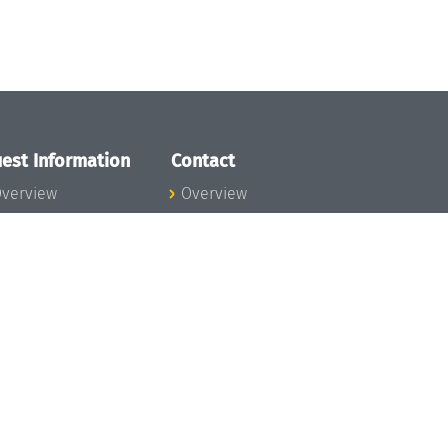
est Information
Contact
verview
Overview
lanning your visit
ow to get to
chloss Dagstuhl
nfection prevention
easures
xpenses
hildcare
ibrary
rt