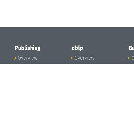
Publishing
dblp
Gu
Overview
Overview
O
To the Publications
To dblp.org
P
Publishing News
dblp News
H
Publishing Team
dblp Team
S
I
s
All Series
dblp Steering
m
LIPIcs
Committee
E
OASIcs
dblp Ethics
C
LITES
Donate to dblp
L
TGDK
A
Dagstuhl Reports