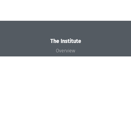
The Institute
Overview
News
Concept and Organization
Team
Bodies and Boards
Funding and Financing
Projects
Press
Dagstuhl's Impact
Jobs
Gender Equality