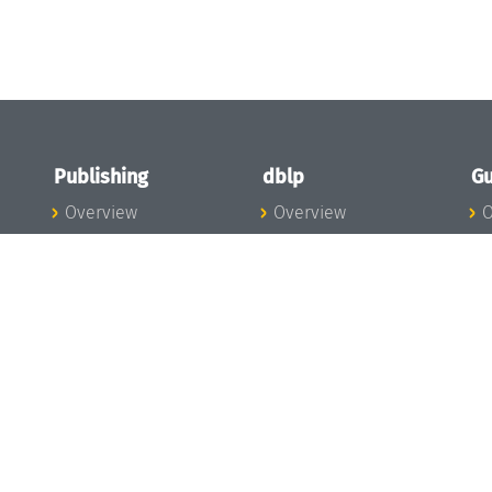
Publishing
dblp
Gu
Overview
Overview
O
To the Publications
To dblp.org
P
Publishing News
dblp News
H
Publishing Team
dblp Team
S
I
s
All Series
dblp Steering
m
LIPIcs
Committee
E
OASIcs
dblp Ethics
C
LITES
Donate to dblp
L
TGDK
A
Dagstuhl Reports