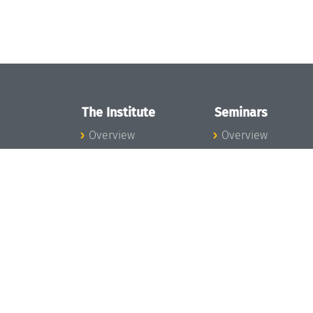
The Institute
Seminars
Overview
Overview
News
Seminar Calendar
Concept and
Seminar News
Organization
Seminar Team
Team
Dagstuhl Seminar
Bodies and Boards
Dagstuhl
Funding and
Perspectives
Financing
GI-Dagstuhl
Projects
Seminars
Press
Summer Schools