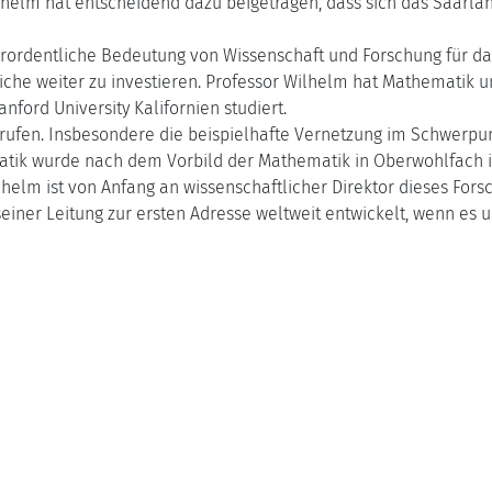
lhelm hat entscheidend dazu beigetragen, dass sich das Saarla
dentliche Bedeutung von Wissenschaft und Forschung für das S
che weiter zu investieren. Professor Wilhelm hat Mathematik u
ord University Kalifornien studiert.
erufen. Insbesondere die beispielhafte Vernetzung im Schwerpun
ormatik wurde nach dem Vorbild der Mathematik in Oberwohlfach 
lhelm ist von Anfang an wissenschaftlicher Direktor dieses For
 seiner Leitung zur ersten Adresse weltweit entwickelt, wenn e