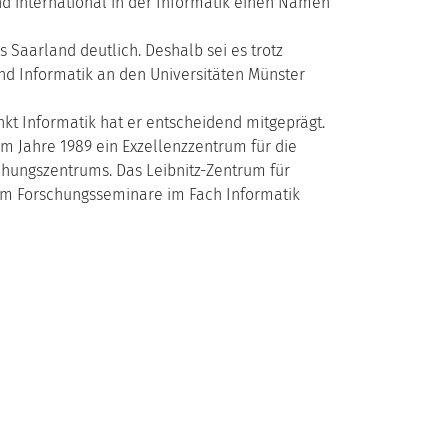
nd international in der Informatik einen Namen
aarland deutlich. Deshalb sei es trotz
nd Informatik an den Universitäten Münster
kt Informatik hat er entscheidend mitgeprägt.
im Jahre 1989 ein Exzellenzzentrum für die
schungszentrums. Das Leibnitz-Zentrum für
s um Forschungsseminare im Fach Informatik