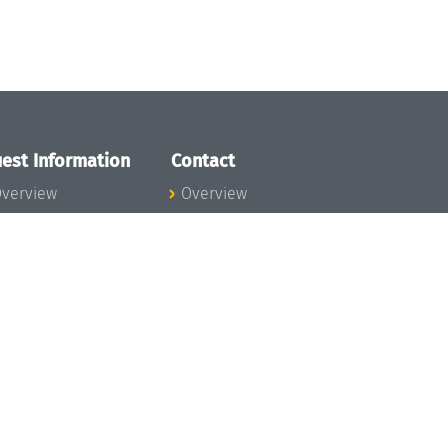
est Information
Contact
verview
Overview
lanning your visit
ow to get to
chloss Dagstuhl
nfection prevention
easures
xpenses
hildcare
ibrary
rt