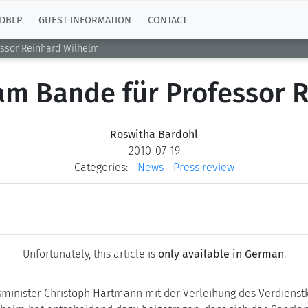
DBLP
GUEST INFORMATION
CONTACT
essor Reinhard Wilhelm
am Bande für Professor 
Roswitha Bardohl
2010-07-19
Categories:
News
Press review
Unfortunately, this article is
only available in German
.
tsminister Christoph Hartmann mit der Verleihung des Verdie