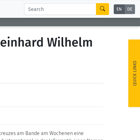
EN
DE
Reinhard Wilhelm
QUICK LINKS
nstkreuzes am Bande am Wochenen eine