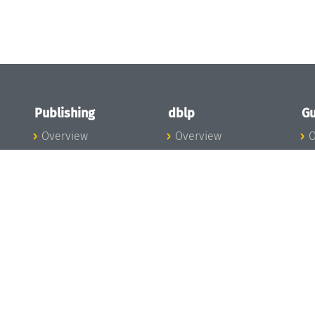
Publishing
dblp
Gu
Overview
Overview
O
To the Publications
To dblp.org
P
Publishing News
dblp News
H
Publishing Team
dblp Team
S
I
s
All Series
dblp Steering
m
LIPIcs
Committee
E
OASIcs
dblp Ethics
C
LITES
Donate to dblp
L
TGDK
A
Dagstuhl Reports