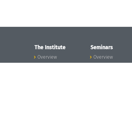
The Institute
Seminars
Overview
Overview
News
Seminar Calendar
Concept and
Seminar News
Organization
Seminar Team
Team
Dagstuhl Seminar
Bodies and Boards
Dagstuhl
Funding and
Perspectives
Financing
GI-Dagstuhl
Projects
Seminars
Press
Summer Schools