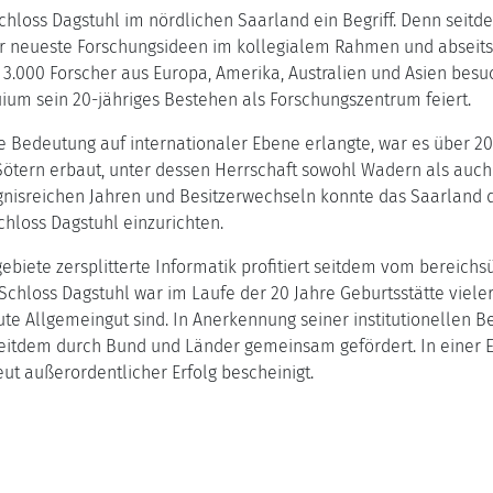
 Schloss Dagstuhl im nördlichen Saarland ein Begriff. Denn seitd
r neueste Forschungsideen im kollegialem Rahmen und abseits 
s 3.000 Forscher aus Europa, Amerika, Australien und Asien besuc
ium sein 20-jähriges Bestehen als Forschungszentrum feiert.
e Bedeutung auf internationaler Ebene erlangte, war es über 20
Sötern erbaut, unter dessen Herrschaft sowohl Wadern als auch 
reignisreichen Jahren und Besitzerwechseln konnte das Saarla
hloss Dagstuhl einzurichten.
gebiete zersplitterte Informatik profitiert seitdem vom bereich
 Schloss Dagstuhl war im Laufe der 20 Jahre Geburtsstätte viel
te Allgemeingut sind. In Anerkennung seiner institutionellen 
itdem durch Bund und Länder gemeinsam gefördert. In einer E
t außerordentlicher Erfolg bescheinigt.