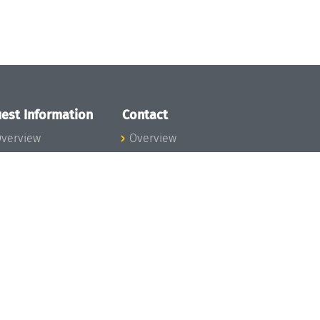
est Information
Contact
verview
Overview
lanning your visit
ow to get to
chloss Dagstuhl
nfection prevention
easures
xpenses
hildcare
ibrary
rt