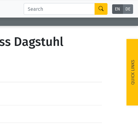
EN
DE
oss Dagstuhl
QUICK LINKS