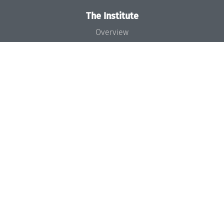
The Institute
Overview
News
Concept and Organization
Team
Bodies and Boards
Funding and Financing
Projects
Press
Dagstuhl's Impact
Jobs
Gender Equality
Good Scientific Practice
Code of Conduct