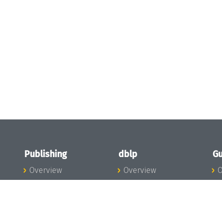
Publishing
dblp
Gu
Overview
Overview
O
To the Publications
To dblp.org
P
Publishing News
dblp News
H
Publishing Team
dblp Team
S