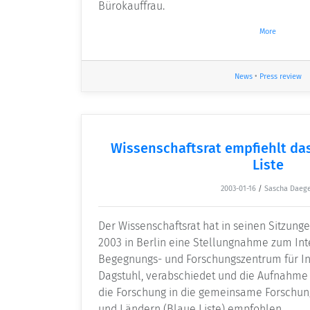
Bürokauffrau.
More
News
•
Press review
Wissenschaftsrat empfiehlt das 
Liste
2003-01-16
/
Sascha Daeg
Der Wissenschaftsrat hat in seinen Sitzunge
2003 in Berlin eine Stellungnahme zum Int
Begegnungs- und Forschungszentrum für Inf
Dagstuhl, verabschiedet und die Aufnahme 
die Forschung in die gemeinsame Forschu
und Ländern (Blaue Liste) empfohlen.