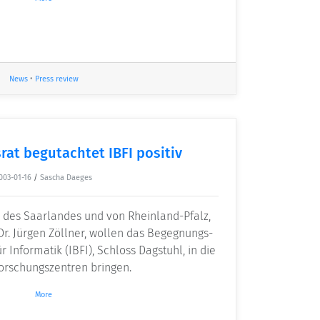
News
•
Press review
at begutachtet IBFI positiv
003-01-16
/
Sascha Daeges
r des Saarlandes und von Rheinland-Pfalz,
 Dr. Jürgen Zöllner, wollen das Begegnungs-
Informatik (IBFI), Schloss Dagstuhl, in die
orschungszentren bringen.
More