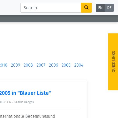
EN
DE
QUICK LINKS
2010
2009
2008
2007
2006
2005
2004
2005 in "Blauer Liste"
003-11-17
/
Sascha Daeges
Internationale Begegnungsund