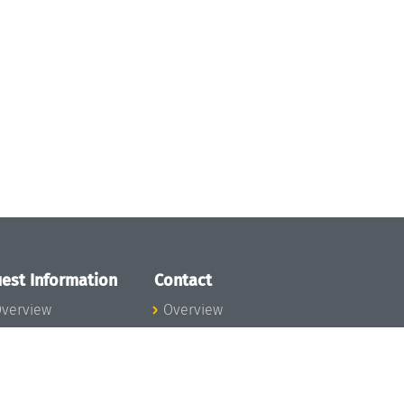
est Information
Contact
verview
Overview
lanning your visit
ow to get to
chloss Dagstuhl