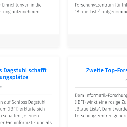
 Einrichtungen in die
Forschungszentrum für Info
erung aufzunehmen.
“Blaue Liste” aufgenomm
s Dagstuhl schafft
Zweite Top-For
dungsplätze
2
es
Dem Informatik-Forschun
en auf Schloss Dagstuhl
(IBFI) winkt eine rosige Z
um (IBFI) erklärte sich
„Blaue Liste“. Damit würd
u schaffen: Je einen
Forschungszentren gehör
der Fachinformatik und als