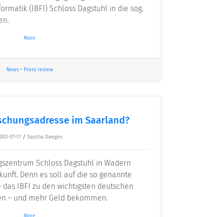
rmatik (IBFI) Schloss Dagstuhl in die sog.
en.
More
News
•
Press review
schungsadresse im Saarland?
003-01-17
/
Sascha Daeges
gszentrum Schloss Dagstuhl in Wadern
ukunft. Denn es soll auf die so genannte
e das IBFI zu den wichtigsten deutschen
en – und mehr Geld bekommen.
More