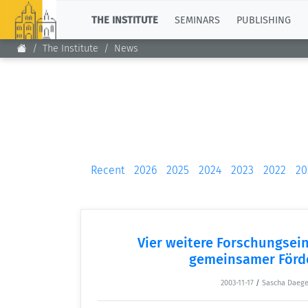
TOP
THE INSTITUTE
SEMINARS
PUBLISHING
The Institute
News
Recent
2026
2025
2024
2023
2022
20
Vier weitere Forschungsei
gemeinsamer Förd
2003-11-17
/
Sascha Daege