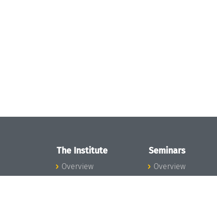
The Institute
Seminars
Overview
Overview
News
Seminar Calendar
Concept and
Seminar News
Organization
Seminar Team