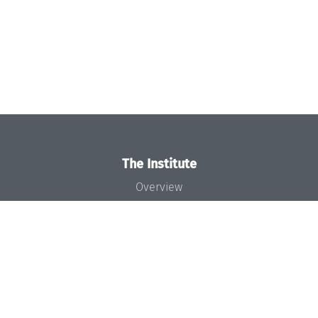
The Institute
Overview
News
Concept and Organization
Team
Bodies and Boards
Funding and Financing
Projects