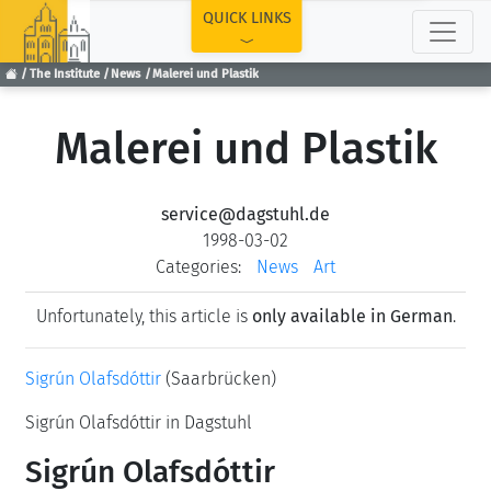
TOP
QUICK LINKS
The Institute
News
Malerei und Plastik
Malerei und Plastik
service@dagstuhl.de
1998-03-02
Categories:
News
Art
Unfortunately, this article is
only available in German
.
Sigrún Olafsdóttir
(Saarbrücken)
Sigrún Olafsdóttir in Dagstuhl
Sigrún Olafsdóttir