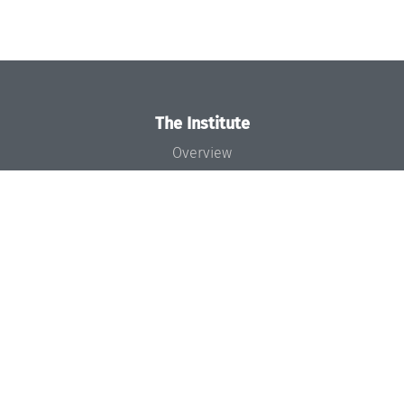
The Institute
Overview
News
Concept and Organization
Team
Bodies and Boards
Funding and Financing
Projects
Press
Dagstuhl's Impact
Jobs
Gender Equality