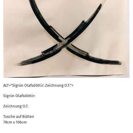
ALT="Sigrún Olafsdóttir: Zeichnung O.T.">
Sigrún Olafsdóttir:
Zeichnung O.T.
Tusche auf Bütten
78cm x 106cm