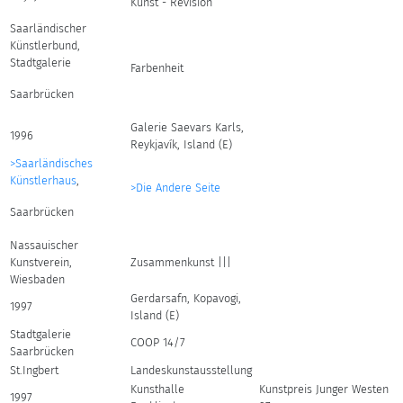
Kunst - Revision
Saarländischer
Künstlerbund,
Stadtgalerie
Farbenheit
Saarbrücken
Galerie Saevars Karls,
1996
Reykjavík, Island (E)
>Saarländisches
Künstlerhaus
,
>Die Andere Seite
Saarbrücken
Nassauischer
Kunstverein,
Zusammenkunst |||
Wiesbaden
Gerdarsafn, Kopavogi,
1997
Island (E)
Stadtgalerie
COOP 14/7
Saarbrücken
St.Ingbert
Landeskunstausstellung
Kunsthalle
Kunstpreis Junger Westen
1997