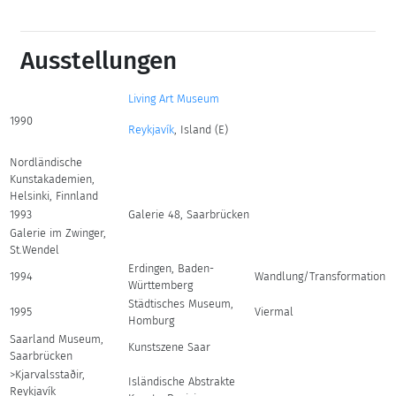
Ausstellungen
Living Art Museum
1990
Reykjavík
, Island (E)
Nordländische
Kunstakademien,
Helsinki, Finnland
1993
Galerie 48, Saarbrücken
Galerie im Zwinger,
St.Wendel
Erdingen, Baden-
1994
Wandlung/Transformation
Württemberg
Städtisches Museum,
1995
Viermal
Homburg
Saarland Museum,
Kunstszene Saar
Saarbrücken
>Kjarvalsstaðir
,
Isländische Abstrakte
Reykjavík