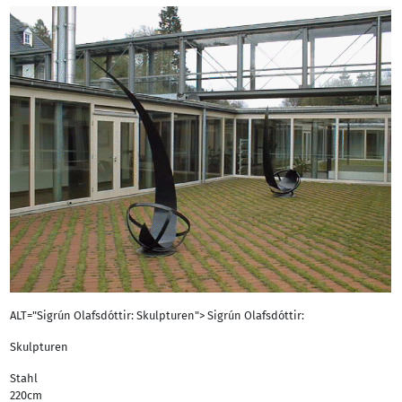
ALT="Sigrún Olafsdóttir: Skulpturen"> Sigrún Olafsdóttir:
Skulpturen
Stahl
220cm