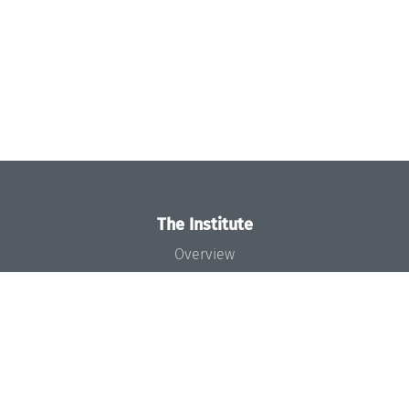
The Institute
Overview
News
Concept and Organization
Team
Bodies and Boards
Funding and Financing
Projects