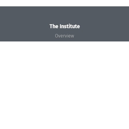
The Institute
Overview
News
Concept and Organization
Team
Bodies and Boards
Funding and Financing
Projects
Press
Dagstuhl's Impact
Jobs
Gender Equality
Good Scientific Practice