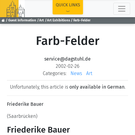
TOP
QUICK LINKS
Guest Information
Art
Art Exhibitions
Farb-Felder
Farb-Felder
service@dagstuhl.de
2002-02-26
Categories:
News
Art
Unfortunately, this article is
only available in German
.
Friederike Bauer
(Saarbrücken)
Friederike Bauer