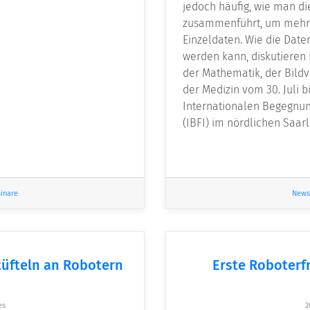
jedoch häufig, wie man d
zusammenführt, um mehr 
Einzeldaten. Wie die Date
werden kann, diskutieren
der Mathematik, der Bild
der Medizin vom 30. Juli b
Internationalen Begegnun
(IBFI) im nördlichen Saar
inare
News
tüfteln an Robotern
Erste Roboterf
es
2