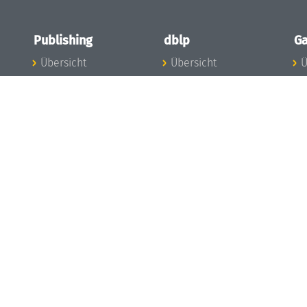
Publishing
dblp
Ga
Übersicht
Übersicht
Ü
Zu den Publikationen
Zur Datenbank
I
en
Publishing News
dblp-News
A
Mitarbeiter
dblp-Team
I
Publishing
dblp-Beirat
K
dblp-Ethik
K
e
Die Serien im
B
Überblick
K
LIPIcs
G
OASIcs
LITES
TGDK
Dagstuhl Reports
Open Access Policy
Publication Ethics