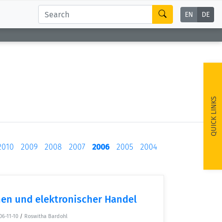
EN
DE
QUICK LINKS
2010
2009
2008
2007
2006
2005
2004
nen und elektronischer Handel
06-11-10
/
Roswitha Bardohl