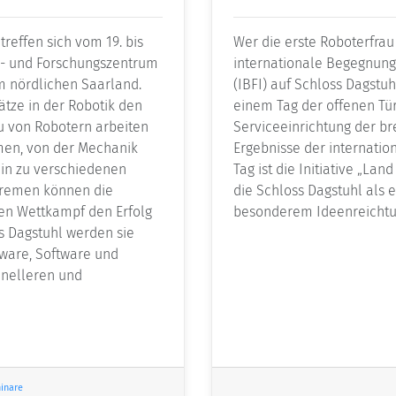
treffen sich vom 19. bis
Wer die erste Roboterfrau 
s- und Forschungszentrum
internationale Begegnung
im nördlichen Saarland.
(IBFI) auf Schloss Dagstu
ätze in der Robotik den
einem Tag der offenen Tür
u von Robotern arbeiten
Serviceeinrichtung der bre
en, von der Mechanik
Ergebnisse der internatio
hin zu verschiedenen
Tag ist die Initiative „La
Bremen können die
die Schloss Dagstuhl als 
hen Wettkampf den Erfolg
besonderem Ideenreichtu
s Dagstuhl werden sie
ware, Software und
hnelleren und
inare