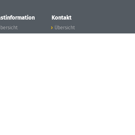
stinformation
Kontakt
bersicht
Übersicht
nfos zum Aufenthalt
nreise
nfektionsvorbeugung
osten
inderbetreuung
ibliothek
unst
eschichte