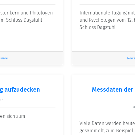
istorikern und Philologen
Internationale Tagung mit
um Schloss Dagstuhl
und Psychologen vom 12. 
Schloss Dagstuhl
inare
News
ng aufzudecken
Messdaten der 
er
2
fen sich zum
Viele Daten werden heut
gesammelt, zum Beispiel ü