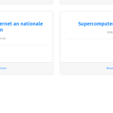
ernet an nationale
Supercomputer 
en
2006
hl.de
inare
News