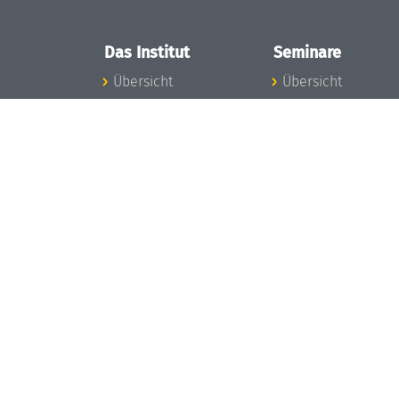
Das Institut
Seminare
Übersicht
Übersicht
Aktuelles
Seminar-Kalender
Konzept und
News Seminarwes
Organisation
Mitarbeiter
Team
Seminarwesen
Gremien
Dagstuhl-Seminar
Förderung und
Dagstuhl-
Finanzierung
Perspektiven
Projekte
GI-Dagstuhl-
Presse
Seminare
Dagstuhl's Impact
Sommerschulen
Stellenangebote
Forschungstreffen
Gleichstellungsplan
Forschungsgäste
Gute
Gute