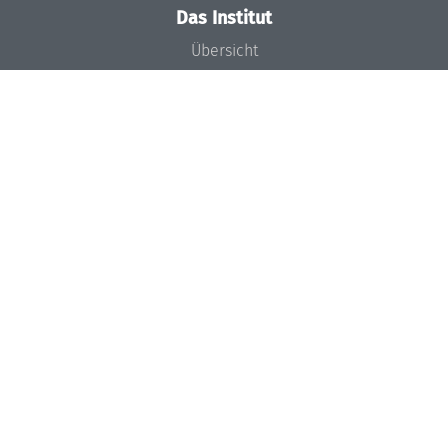
Das Institut
Übersicht
Aktuelles
Konzept und Organisation
Team
Gremien
Förderung und Finanzierung
Projekte
Presse
Dagstuhl's Impact
Stellenangebote
Gleichstellungsplan
Gute wissenschaftliche Praxis
Code of Conduct
Seminare