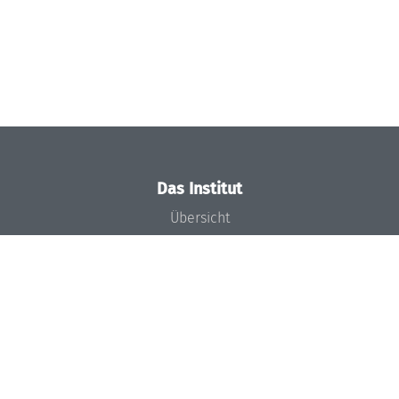
Das Institut
Übersicht
Aktuelles
Konzept und Organisation
Team
Gremien
Förderung und Finanzierung
Projekte
Presse