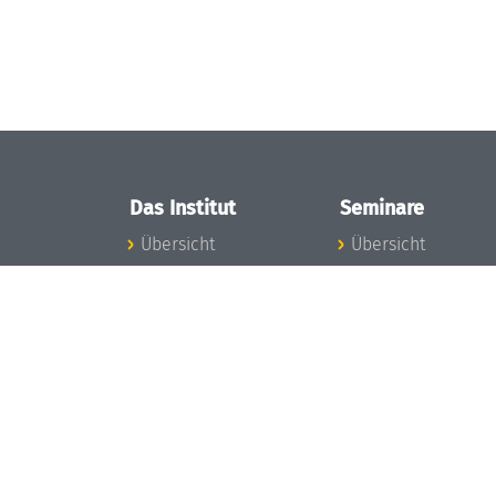
Das Institut
Seminare
Übersicht
Übersicht
Aktuelles
Seminar-Kalender
Konzept und
News Seminarwes
Organisation
Mitarbeiter
Team
Seminarwesen
Gremien
Dagstuhl-Seminar
Förderung und
Dagstuhl-
Finanzierung
Perspektiven
Projekte
GI-Dagstuhl-