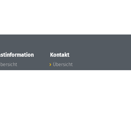
stinformation
Kontakt
bersicht
Übersicht
nfos zum Aufenthalt
nreise
nfektionsvorbeugung
osten
inderbetreuung
ibliothek
unst
eschichte