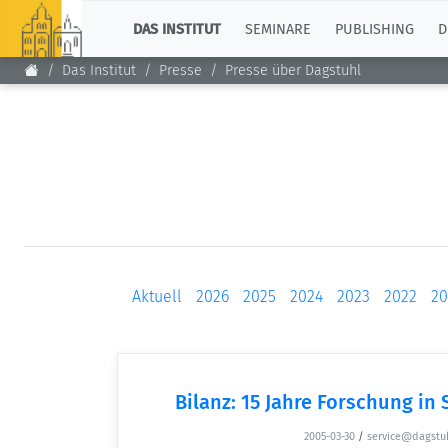
TOP
DAS INSTITUT
SEMINARE
PUBLISHING
D
Das Institut
Presse
Presse über Dagstuhl
Aktuell
2026
2025
2024
2023
2022
20
Bilanz: 15 Jahre Forschung in
2005-03-30
/
service@dagstu