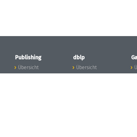
Publishing
dblp
Ga
Übersicht
Übersicht
Ü
Zu den Publikationen
Zur Datenbank
I
en
Publishing News
dblp-News
A
Mitarbeiter
dblp-Team
I
Publishing
dblp-Beirat
K
dblp-Ethik
K
e
Die Serien im
B
Überblick
K
LIPIcs
G
OASIcs