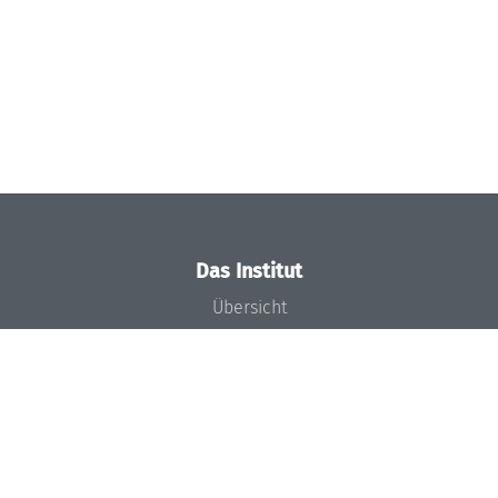
Das Institut
Übersicht
Aktuelles
Konzept und Organisation
Team
Gremien
Förderung und Finanzierung
Projekte