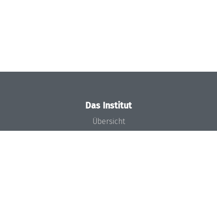
Das Institut
Übersicht
Aktuelles
Konzept und Organisation
Team
Gremien
Förderung und Finanzierung
Projekte
Presse