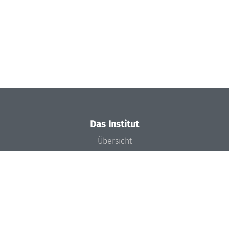
Das Institut
Übersicht
Aktuelles
Konzept und Organisation
Team
Gremien
Förderung und Finanzierung
Projekte