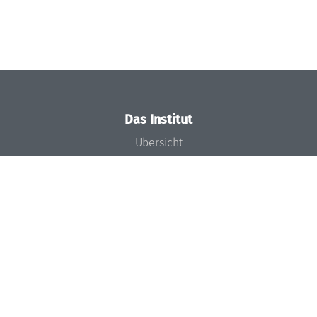
Das Institut
Übersicht
Aktuelles
Konzept und Organisation
Team
Gremien
Förderung und Finanzierung
Projekte
Presse
Dagstuhl's Impact
Stellenangebote