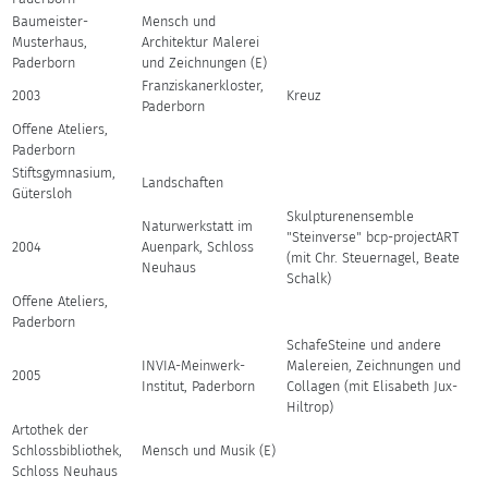
Baumeister-
Mensch und
Musterhaus,
Architektur Malerei
Paderborn
und Zeichnungen (E)
Franziskanerkloster,
2003
Kreuz
Paderborn
Offene Ateliers,
Paderborn
Stiftsgymnasium,
Landschaften
Gütersloh
Skulpturenensemble
Naturwerkstatt im
"Steinverse" bcp-projectART
2004
Auenpark, Schloss
(mit Chr. Steuernagel, Beate
Neuhaus
Schalk)
Offene Ateliers,
Paderborn
SchafeSteine und andere
INVIA-Meinwerk-
Malereien, Zeichnungen und
2005
Institut, Paderborn
Collagen (mit Elisabeth Jux-
Hiltrop)
Artothek der
Schlossbibliothek,
Mensch und Musik (E)
Schloss Neuhaus