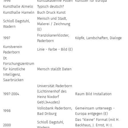
1996
Kunstakademie Posen
Künstler für Europa
Kunsthalle Almelo
Typisch deutsch?
Kunsthalle Hameln
Buch Druck Kunst
Mensch und Stadt,
Schloß Dagstuhl,
Malerei / Zeichnung
Wadern
(E)
Franziskanerkloster,
1997
Köpfe, Landschaften, Dialoge
Paderborn
Kunstverein
Linie - Farbe - Bild (E)
Paderborn
Dt.
Forschungszentrum
für künstliche
Mensch sta(d)t Daten
Intelligenz,
Saarbrücken
Universität Paderborn
(Lichtinnenhof des
1997-2004
Raum Bild Installation
Heinz Nixdorf
Geb\344udes)
Volksbank Paderborn,
Gemeinsam unterwegs -
1998
Bad Driburg
Europa entgegen (E)
Das "kleine" Format (mit H.
Schloß Dagstuhl,
2000
Backhaus, J. Ernst, H.-J.
Wadern