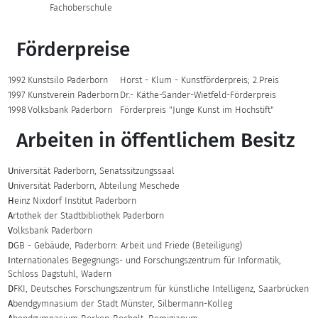
Fachoberschule
Förderpreise
1992
Kunstsilo Paderborn
Horst - Klum - Kunstförderpreis; 2.Preis
1997
Kunstverein Paderborn
Dr.- Käthe-Sander-Wietfeld-Förderpreis
1998
Volksbank Paderborn
Förderpreis "Junge Kunst im Hochstift"
Arbeiten in öffentlichem Besitz
U
niversität Paderborn, Senatssitzungssaal
U
niversität Paderborn, Abteilung Meschede
H
einz Nixdorf Institut Paderborn
A
rtothek der Stadtbibliothek Paderborn
V
olksbank Paderborn
D
GB - Gebäude, Paderborn: Arbeit und Friede (Beteiligung)
I
nternationales Begegnungs- und Forschungszentrum für Informatik,
Schloss Dagstuhl, Wadern
D
FKI, Deutsches Forschungszentrum für künstliche Intelligenz, Saarbrücken
A
bendgymnasium der Stadt Münster, Silbermann-Kolleg