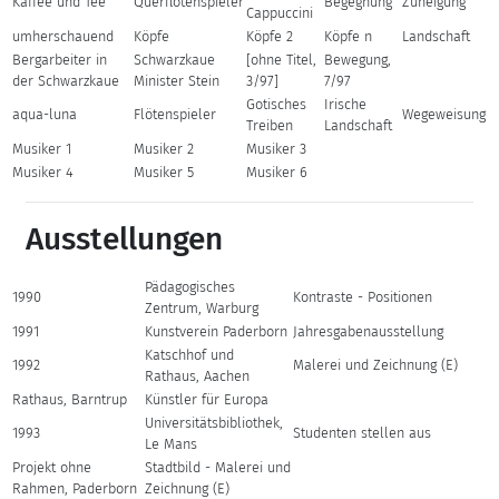
Kaffee und Tee
Querflötenspieler
Begegnung
Zuneigung
Cappuccini
umherschauend
Köpfe
Köpfe 2
Köpfe n
Landschaft
Bergarbeiter in
Schwarzkaue
[ohne Titel,
Bewegung,
der Schwarzkaue
Minister Stein
3/97]
7/97
Gotisches
Irische
aqua-luna
Flötenspieler
Wegeweisung
Treiben
Landschaft
Musiker 1
Musiker 2
Musiker 3
Musiker 4
Musiker 5
Musiker 6
Ausstellungen
Pädagogisches
1990
Kontraste - Positionen
Zentrum, Warburg
1991
Kunstverein Paderborn
Jahresgabenausstellung
Katschhof und
1992
Malerei und Zeichnung (E)
Rathaus, Aachen
Rathaus, Barntrup
Künstler für Europa
Universitätsbibliothek,
1993
Studenten stellen aus
Le Mans
Projekt ohne
Stadtbild - Malerei und
Rahmen, Paderborn
Zeichnung (E)