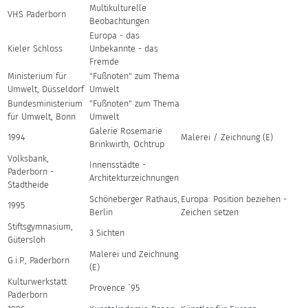
Multikulturelle
VHS Paderborn
Beobachtungen
Europa - das
Kieler Schloss
Unbekannte - das
Fremde
Ministerium für
"Fußnoten" zum Thema
Umwelt, Düsseldorf
Umwelt
Bundesministerium
"Fußnoten" zum Thema
für Umwelt, Bonn
Umwelt
Galerie Rosemarie
1994
Malerei / Zeichnung (E)
Brinkwirth, Ochtrup
Volksbank,
Innensstädte -
Paderborn -
Architekturzeichnungen
Stadtheide
Schöneberger Rathaus,
Europa: Position beziehen -
1995
Berlin
Zeichen setzen
Stiftsgymnasium,
3 Sichten
Gütersloh
Malerei und Zeichnung
G.i.P., Paderborn
(E)
Kulturwerkstatt
Provence ´95
Paderborn