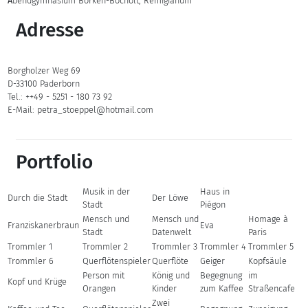
A
bendgymnasium Borken-Bocholt, Remigianum
Adresse
Borgholzer Weg 69
D-33100 Paderborn
Tel.: ++49 - 5251 - 180 73 92
E-Mail: petra_stoeppel@hotmail.com
Portfolio
Musik in der
Haus in
Durch die Stadt
Der Löwe
Stadt
Piégon
Mensch und
Mensch und
Homage à
Franziskanerbraun
Eva
Stadt
Datenwelt
Paris
Trommler 1
Trommler 2
Trommler 3
Trommler 4
Trommler 5
Trommler 6
Querflötenspieler
Querflöte
Geiger
Kopfsäule
Person mit
König und
Begegnung
im
Kopf und Krüge
Orangen
Kinder
zum Kaffee
Straßencafe
Zwei