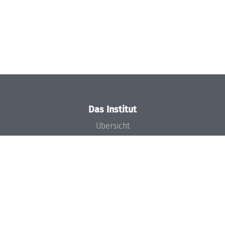
Das Institut
Übersicht
Aktuelles
Konzept und Organisation
Team
Gremien
Förderung und Finanzierung
Projekte
Presse