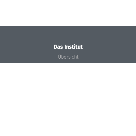
Das Institut
Übersicht
Aktuelles
Konzept und Organisation
Team
Gremien
Förderung und Finanzierung
Projekte
Presse
Dagstuhl's Impact
Stellenangebote