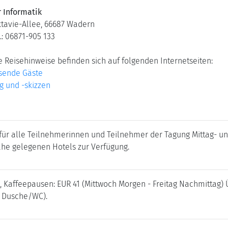
r Informatik
ktavie-Allee, 66687 Wadern
x.: 06871-905 133
 Reisehinweise befinden sich auf folgenden Internetseiten:
isende Gäste
g und -skizzen
 für alle Teilnehmerinnen und Teilnehmer der Tagung Mittag- u
ahe gelegenen Hotels zur Verfügung.
, Kaffeepausen: EUR 41 (Mittwoch Morgen - Freitag Nachmittag)
t Dusche/WC).