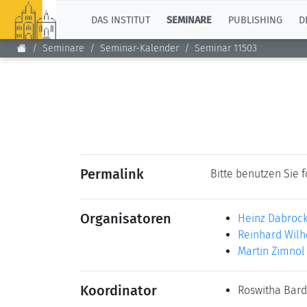
TOP
DAS INSTITUT
SEMINARE
PUBLISHING
D
Seminare
Seminar-Kalender
Seminar 11503
Permalink
Bitte benutzen Sie 
Organisatoren
Heinz Dabroc
Reinhard Wil
Martin Zimnol
Koordinator
Roswitha Bar