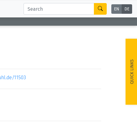
EN
DE
QUICK LINKS
uhl.de/11503