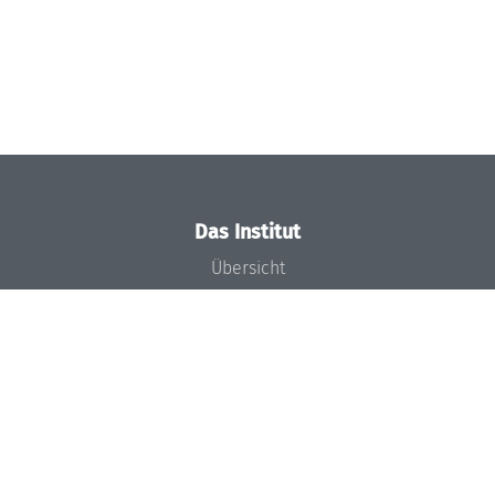
Das Institut
Übersicht
Aktuelles
Konzept und Organisation
Team
Gremien
Förderung und Finanzierung
Projekte
Presse