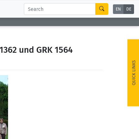
EN
DE
1362 und GRK 1564
QUICK LINKS
ext