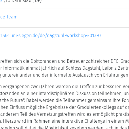
yk
(TU Darmstadt, DE)
ice Team
k1564.uni-siegen.de/de/dagstuhl-workshop-2013-0
 treffen sich die Doktoranden und Betreuer zahlreicher DFG-G
 Informatik einmal jährlich auf Schloss Dagstuhl, Leibniz-Zentr
g untereinander und der informelle Austausch von Erfahrungen
 vergangenen zwei Jahren werden die Treffen zur besseren Ver
ktoranden an einer interdisziplinären Diskussion teilnehmen, unt
ds the Future". Dabei werden die Teilnehmer gemeinsam ihre Fo
chen Einfluss mögliche Ergebnisse der Graduiertenkollegs auf 
nderem Teil des Vernetzungstreffen wird es ermöglicht prakti
Hierzu wird im Rahmen eine interaktive Challenge in einem Min
oranden soll dabei die Möglichkeit gegeben werden, sich in das