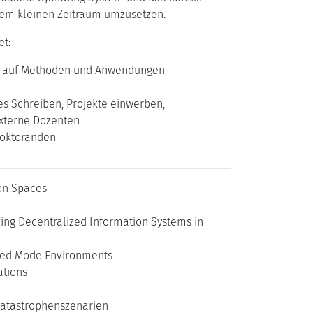
nem kleinen Zeitraum umzusetzen.
et:
ug auf Methoden und Anwendungen
es Schreiben, Projekte einwerben,
externe Dozenten
Doktoranden
ion Spaces
ing Decentralized Information Systems in
ixed Mode Environments
ations
Katastrophenszenarien