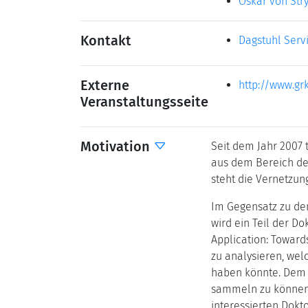
Oskar von Str
Kontakt
Dagstuhl Serv
Externe
http://www.gr
Veranstaltungsseite
Motivation
Seit dem Jahr 2007
aus dem Bereich der
steht die Vernetzun
Im Gegensatz zu den
wird ein Teil der Do
Application: Towar
zu analysieren, wel
haben könnte. Dem a
sammeln zu können. 
interessierten Dokt