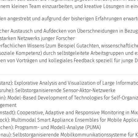
einem kleinen Team einzuarbeiten, und kreative Lösungen in ei
en angestrebt und aufgrund der bisherigen Erfahrungen erwart
licher Austausch und Aufdecken von Überschneidungen in Bez
 starken Netzwerks junger Forscher
erfachlichen Wissens (zum Beispiel Gutachten, wissenschaftlich
 soziale Kompetenz) durch selbstgeleitete Arbeitsgruppen und 
n von Vorträgen und kollegiales Feedback speziell für junge 
tanz): Explorative Analysis and Visualization of Large Informat
lsruhe): Selbstorganisierende Sensor-Aktor-Netzwerke
lin): Model-Based Development of Technologies for Self-Organiz
agement
mstadt): Cooperative, Adaptive and Responsive Monitoring in M
tock): Multimodal Smart Appliance Ensembles for Mobile Applic
nchen): Programm- und Modell-Analyse (PUMA)
enau): Selbstorganisierende Mobilkommunikationssysteme für 