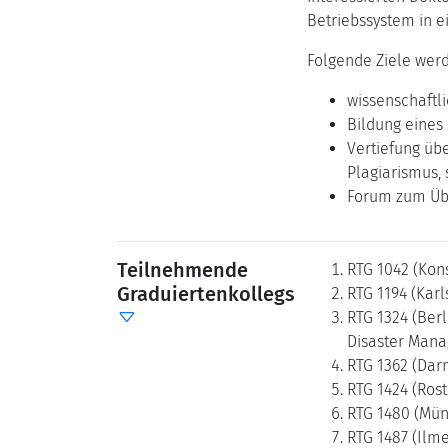
Betriebssystem in 
Folgende Ziele werd
wissenschaft
Bildung eines
Vertiefung üb
Plagiarismus,
Forum zum Übe
Teilnehmende
RTG 1042 (Kons
Graduiertenkollegs
RTG 1194 (Kar
RTG 1324 (Ber
Disaster Man
RTG 1362 (Dar
RTG 1424 (Ros
RTG 1480 (Mü
RTG 1487 (Ilm