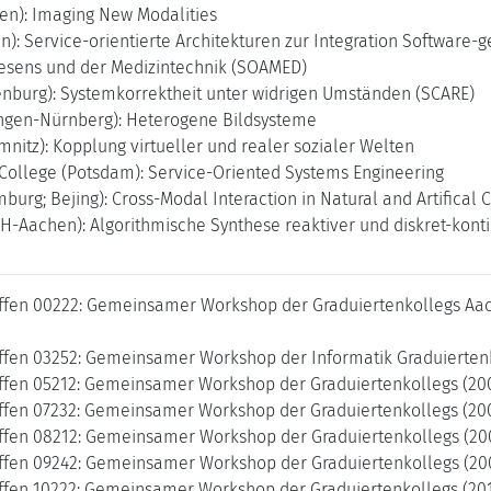
gen): Imaging New Modalities
in): Service-orientierte Architekturen zur Integration Software-
esens und der Medizintechnik (SOAMED)
enburg): Systemkorrektheit unter widrigen Umständen (SCARE)
angen-Nürnberg): Heterogene Bildsysteme
nitz): Kopplung virtueller und realer sozialer Welten
College (Potsdam): Service-Oriented Systems Engineering
burg; Bejing): Cross-Modal Interaction in Natural and Artifical
H-Aachen): Algorithmische Synthese reaktiver und diskret-kont
ffen 00222: Gemeinsamer Workshop der Graduiertenkollegs Aach
ffen 03252: Gemeinsamer Workshop der Informatik Graduiertenk
ffen 05212: Gemeinsamer Workshop der Graduiertenkollegs (20
ffen 07232: Gemeinsamer Workshop der Graduiertenkollegs (20
ffen 08212: Gemeinsamer Workshop der Graduiertenkollegs (20
ffen 09242: Gemeinsamer Workshop der Graduiertenkollegs (20
ffen 10222: Gemeinsamer Workshop der Graduiertenkollegs (20