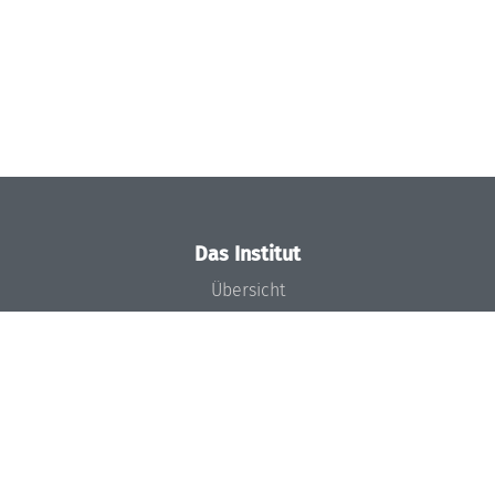
Das Institut
Übersicht
Aktuelles
Konzept und Organisation
Team
Gremien
Förderung und Finanzierung
Projekte