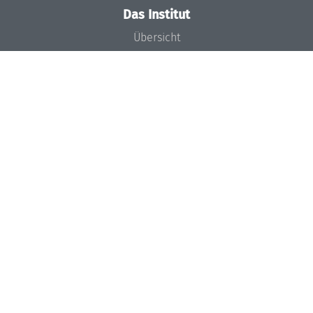
Das Institut
Übersicht
Aktuelles
Konzept und Organisation
Team
Gremien
Förderung und Finanzierung
Projekte
Presse
Dagstuhl's Impact
Stellenangebote
Gleichstellungsplan
Gute wissenschaftliche Praxis
Code of Conduct
Seminare