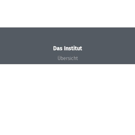
Das Institut
Übersicht
Aktuelles
Konzept und Organisation
Team
Gremien
Förderung und Finanzierung
Projekte
Presse
Dagstuhl's Impact
Stellenangebote