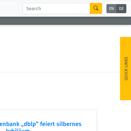
EN
DE
QUICK LINKS
enbank „dblp“ feiert silbernes
Jubiläum