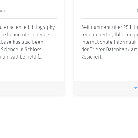
mann
uter science bibliography
Seit nunmehr über 25 Jahr
ional computer science
renommierte „dblp comput
tabase has also been
internationale Informatikf
 Science in Schloss
der Trierer Datenbank am 
uium will be held […]
gesichert.
Ne