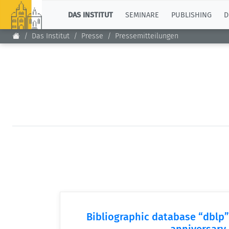
TOP
DAS INSTITUT
SEMINARE
PUBLISHING
D
Das Institut
Presse
Pressemitteilungen
Bibliographic database “dblp” 
anniversary