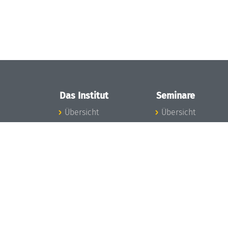
Das Institut
Seminare
Übersicht
Übersicht
Aktuelles
Seminar-Kalender
Konzept und
News Seminarwes
Organisation
Mitarbeiter
Team
Seminarwesen
Gremien
Dagstuhl-Seminar
Förderung und
Dagstuhl-
Finanzierung
Perspektiven
Projekte
GI-Dagstuhl-