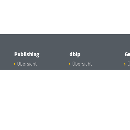
Publishing
dblp
Ga
Übersicht
Übersicht
Ü
Zu den Publikationen
Zur Datenbank
I
en
Publishing News
dblp-News
A
Mitarbeiter
dblp-Team
I
Publishing
dblp-Beirat
K
dblp-Ethik
K
e
Die Serien im
B
Überblick
K
LIPIcs
G
OASIcs