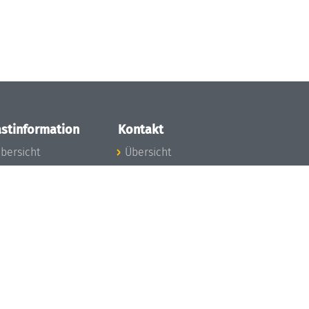
stinformation
Kontakt
bersicht
Übersicht
nfos zum Aufenthalt
nreise
nfektionsvorbeugung
osten
inderbetreuung
ibliothek
unst
eschichte