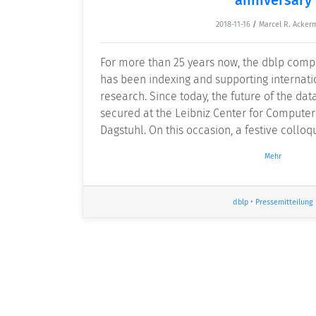
2018-11-16
/
Marcel R. Acker
For more than 25 years now, the dblp comp
has been indexing and supporting internat
research. Since today, the future of the da
secured at the Leibniz Center for Computer
Dagstuhl. On this occasion, a festive colloq
Mehr
dblp
•
Pressemitteilung