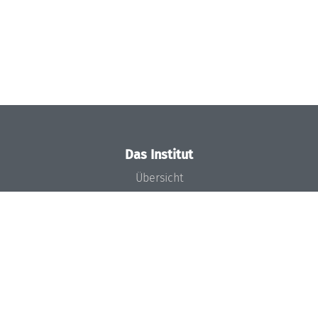
Das Institut
Übersicht
Aktuelles
Konzept und Organisation
Team
Gremien
Förderung und Finanzierung
Projekte
Presse