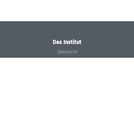
Das Institut
Übersicht
Aktuelles
Konzept und Organisation
Team
Gremien
Förderung und Finanzierung
Projekte
Presse
Dagstuhl's Impact
Stellenangebote
Gleichstellungsplan