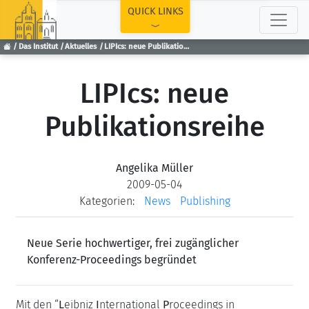
TOP
QUICK LINKS
Das Institut
Aktuelles
LIPIcs: neue Publikationsreihe
LIPIcs: neue
Publikationsreihe
Angelika Müller
2009-05-04
Kategorien:
News
Publishing
Neue Serie hochwertiger, frei zugänglicher
Konferenz-Proceedings begründet
Mit den “
L
eibniz
I
nternational
P
roceedings in