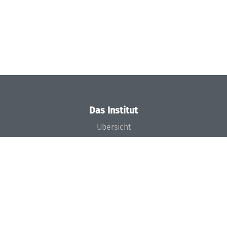
Das Institut
Übersicht
Aktuelles
Konzept und Organisation
Team
Gremien
Förderung und Finanzierung
Projekte
Presse