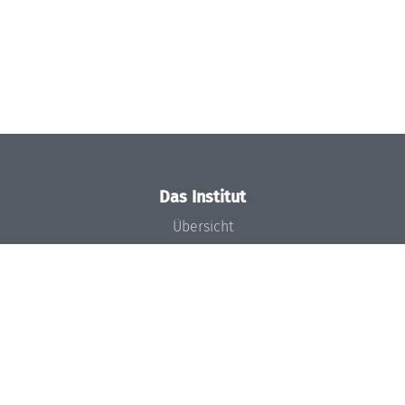
Das Institut
Übersicht
Aktuelles
Konzept und Organisation
Team
Gremien
Förderung und Finanzierung
Projekte
Presse