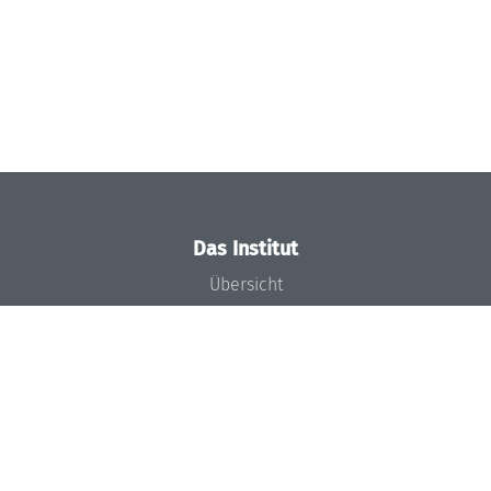
Das Institut
Übersicht
Aktuelles
Konzept und Organisation
Team
Gremien
Förderung und Finanzierung
Projekte