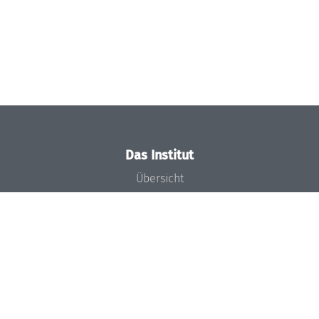
Das Institut
Übersicht
Aktuelles
Konzept und Organisation
Team
Gremien
Förderung und Finanzierung
Projekte
Presse