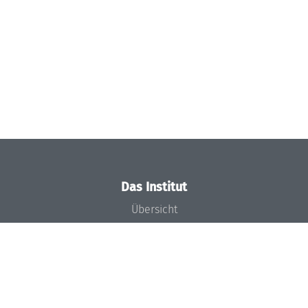
Das Institut
Übersicht
Aktuelles
Konzept und Organisation
Team
Gremien
Förderung und Finanzierung