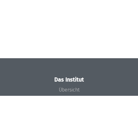
Das Institut
Übersicht
Aktuelles
Konzept und Organisation
Team
Gremien
Förderung und Finanzierung