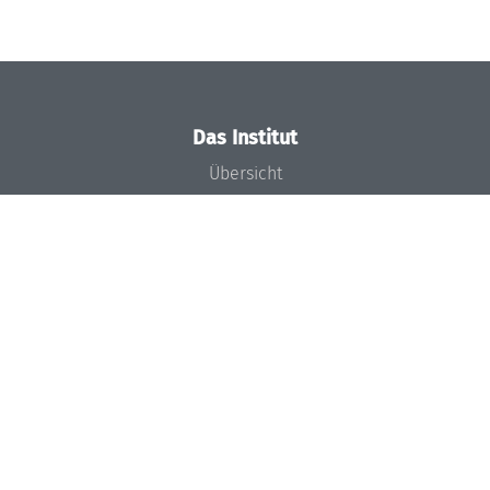
Das Institut
Übersicht
Aktuelles
Konzept und Organisation
Team
Gremien
Förderung und Finanzierung
Projekte
Presse
Dagstuhl's Impact
Stellenangebote
Gleichstellungsplan