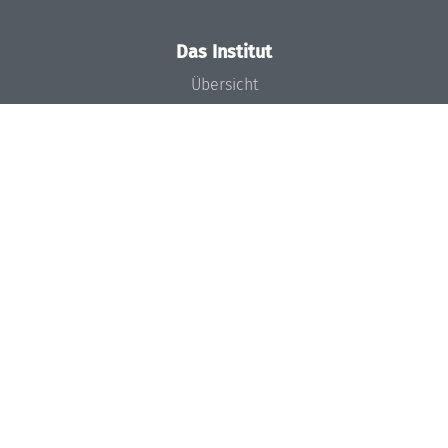
Das Institut
Übersicht
Aktuelles
Konzept und Organisation
Team
Gremien
Förderung und Finanzierung
Projekte
Presse
Dagstuhl's Impact
Stellenangebote
Gleichstellungsplan
Gute wissenschaftliche Praxis
Code of Conduct