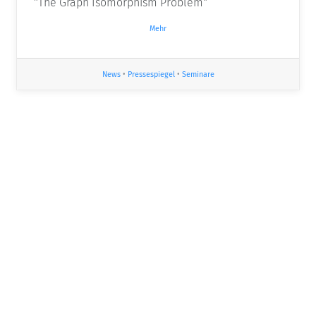
"The Graph Isomorphism Problem"
Mehr
News
•
Pressespiegel
•
Seminare