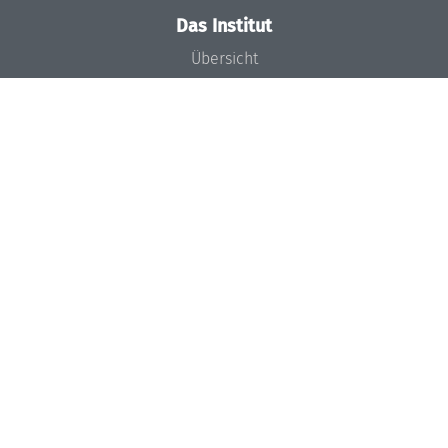
Das Institut
Übersicht
Aktuelles
Konzept und Organisation
Team
Gremien
Förderung und Finanzierung
Projekte
Presse
Dagstuhl's Impact
Stellenangebote
Gleichstellungsplan
Gute wissenschaftliche Praxis
Code of Conduct